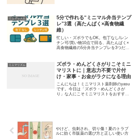
した。以前は「やらなきゃ」で埋め尽く
されたタスクに追われ、気づけば一日が
終わっていることもしばしば。そんな生
活に違和感を覚え、持...
5分で作れる“ミニマル弁当テンプ
ミニマリズム
レ”3選（高たんぱく×高食物繊
維）
忙しい・ズボラでもOK。包丁なし/レン
チン可/買い物10点で回る、高たんぱく×
高食物繊維の5分弁当テンプレを3つだけ
厳選。1食でタンパク質30g以上・食物繊
維8g以上を目標に設計しています。結論
BOX（今日の5分）下のテンプレから1つ
ズボラ・めんどくさがりこそミニ
ミニマリズム
選ぶ。...
マリストに｜意志力不要で片付
け・家事・お金がラクになる理由
こんにちは！ミニマリスト薬剤師のyasu
です。今日は「ズボラ・めんどくさが
り」な人にこそミニマリストをおすすめ
する理由を、生活の実感ベースで分かり
やすくまとめます。結論はシンプル——
ミニマリズムは“根性”ではなく“仕組み”で
ラクを生むテクノ...
やけど、虫刺され、切り傷！夏のトラブ
ルに効く市販薬の選び方と正しい使い方