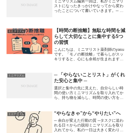
ミニマリズム編第一回は、私がミニマリ
ストになったきっかけやなってから変わ
ったことについて書いていきます。─ ミ
ニマリストになったきっかけと、その後
の変化 ─かつての私は、「あれば便利」
「いつか使うかも」とモノを溜め込み、
部屋も頭の中も常に散...
【時間の断捨離】無駄な時間を減
ミニマリズム
らして大切なことに集中する5つ
の習慣
こんにちは、ミニマリスト薬剤師のyasu
です。「モノの断捨離」で暮らしがスッ
キリすると、心にも余裕が生まれます。
次のステップは、「時間の断捨離」で
す。私たちに与えられた時間は、1日24時
間だけ。しかし多くの人は、「本当にや
─ 「やらないことリスト」がくれ
ミニマリズム
りたいこと」よりも...
た安心と集中 ─
選択と集中の先に見えた、自分らしい時
間の使い方ミニマリズムを取り入れてか
ら、持ち物を減らし、時間の使い方を見
直すなかで、少しずつ「行動の質」が変
わってきた実感があります。その過程で
生まれたひとつの習慣が、「やらないこ
“やらなきゃ”から“やりたい”へ
ミニマリズム
とリスト」を作ること。以...
─ 余白が変えた行動の質 ─タスクに追わ
れる日々からの脱却ミニマリズムを取り
入れてから、私の一日は大きく変わりま